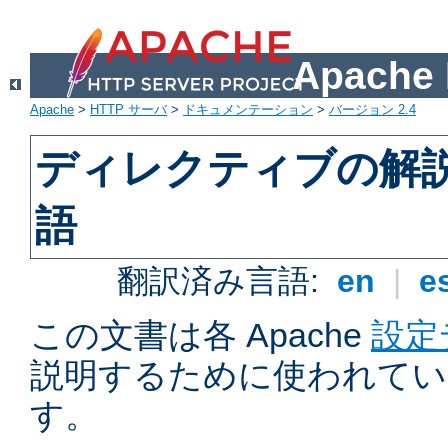
Apach
Apache
>
HTTP サーバ
>
ドキュメンテーション
>
バージョン 2.4
ディレクティブの解
語
翻訳済み言語:
en
|
e
この文書は各 Apache
設定
説明するために使われてい
す。